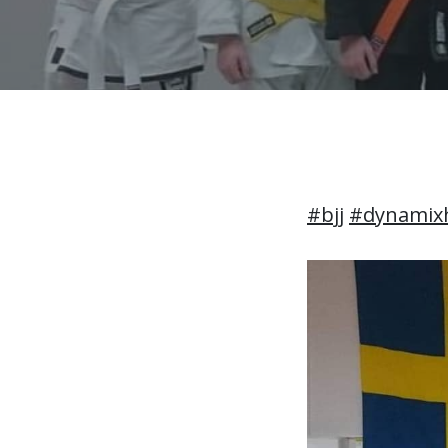
#bjj
#dynamixh