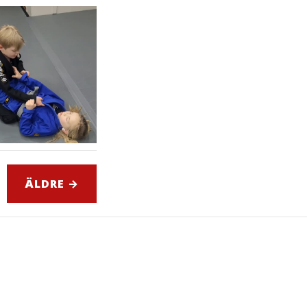
ÄLDRE →