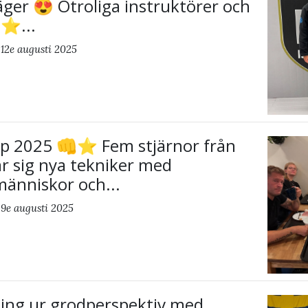
läger 😍 Otroliga instruktörer och
⭐️...
12e augusti 2025
2025 👊⭐️ Fem stjärnor från
är sig nya tekniker med
människor och...
 9e augusti 2025
ng ur grodperspektiv med