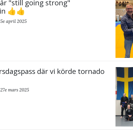
vår "still going strong"
in 👍👍
5e april 2025
rsdagspass där vi körde tornado
 27e mars 2025