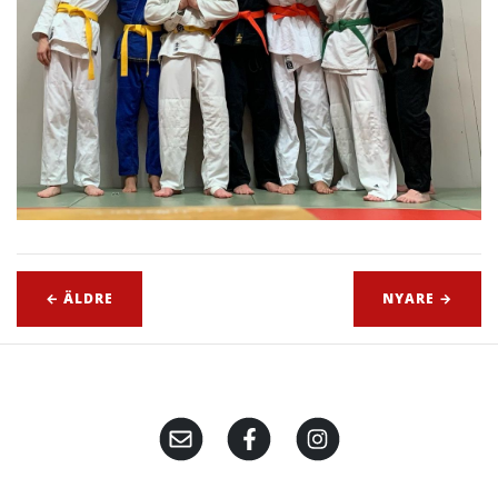
← ÄLDRE
NYARE →