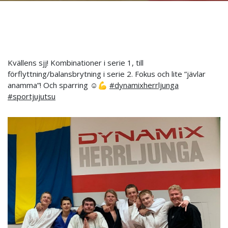
Kvällens sjj! Kombinationer i serie 1, till
förflyttning/balansbrytning i serie 2. Fokus och lite ”jävlar
anamma”! Och sparring ☺️💪
#dynamixherrljunga
#sportjujutsu