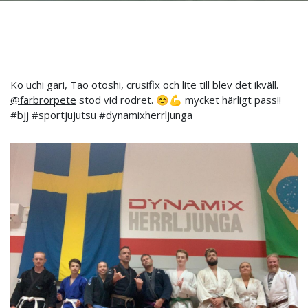
Ko uchi gari, Tao otoshi, crusifix och lite till blev det ikväll.
@farbrorpete
stod vid rodret. 😊💪 mycket härligt pass!!
#bjj
#sportjujutsu
#dynamixherrljunga