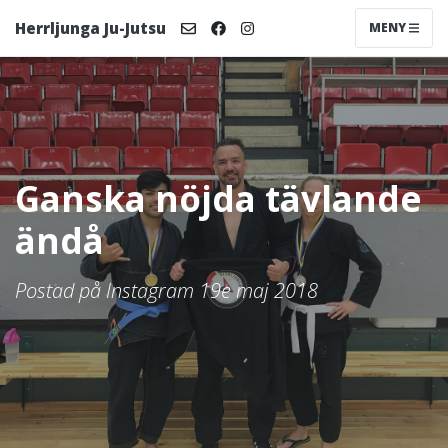
Herrljunga Ju-Jutsu
MENY
Ganska nöjda tävlande
ändå
Postad på Instagram 19e maj 2018