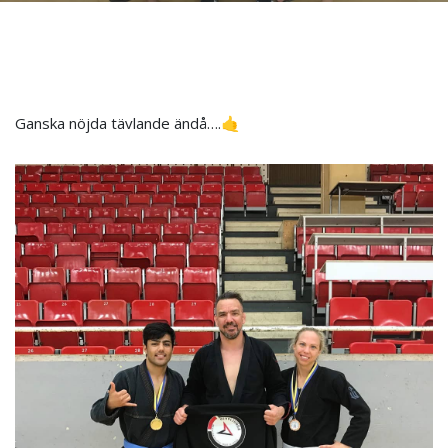
Ganska nöjda tävlande ändå….🤙