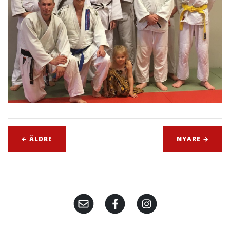
← ÄLDRE
NYARE →