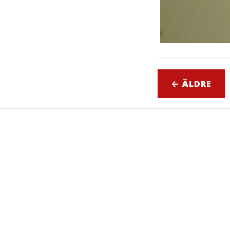
← ÄLDRE